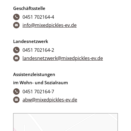
Geschäftsstelle
0451 702164-4

info@mixedpickles-ev.de

Landesnetzwerk
0451 702164-2

landesnetzwerk@mixedpickles-ev.de

Assistenzleistungen
im Wohn- und Sozialraum
0451 702164-7

abw@mixedpickles-ev.de
