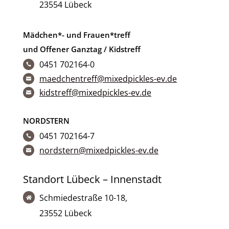
23554 Lübeck
Mädchen*- und Frauen*treff
und Offener Ganztag / Kidstreff
0451 702164-0

maedchentreff@mixedpickles-ev.de

kidstreff@mixedpickles-ev.de

NORDSTERN
0451 702164-7

nordstern@mixedpickles-ev.de

Standort Lübeck – Innenstadt
Schmiedestraße 10-18,

23552 Lübeck