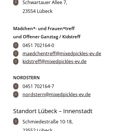
Schwartauer Allee 7,

23554 Lübeck
Mädchen*- und Frauen*treff
und Offener Ganztag / Kidstreff
0451 702164-0

maedchentreff@mixedpickles-ev.de

kidstreff@mixedpickles-ev.de

NORDSTERN
0451 702164-7

nordstern@mixedpickles-ev.de

Standort Lübeck – Innenstadt
Schmiedestraße 10-18,

23552 Lübeck