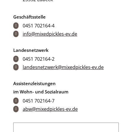
Geschäftsstelle
0451 702164-4

info@mixedpickles-ev.de

Landesnetzwerk
0451 702164-2

landesnetzwerk@mixedpickles-ev.de

Assistenzleistungen
im Wohn- und Sozialraum
0451 702164-7

abw@mixedpickles-ev.de
